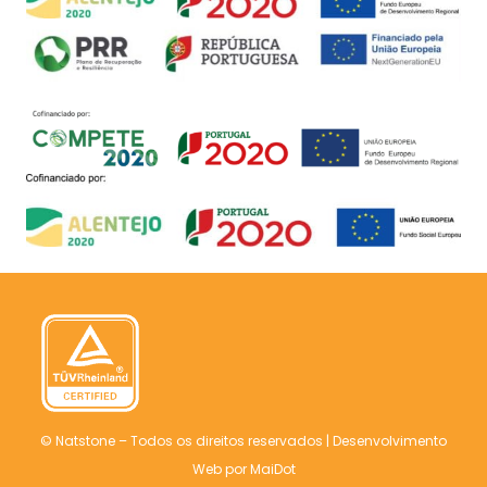
© Natstone – Todos os direitos reservados |
Desenvolvimento
Web
por MaiDot