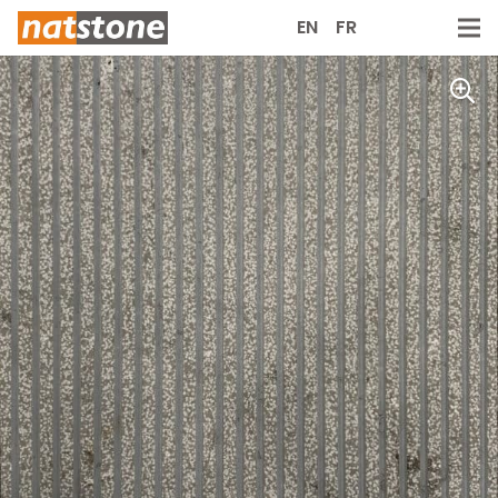
EN
FR