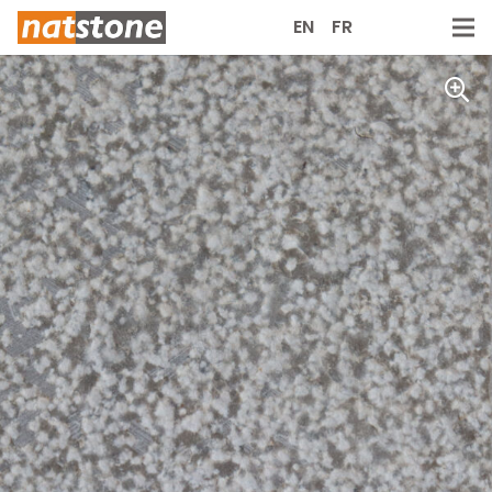
EN
FR