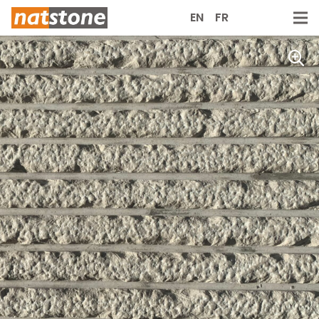
EN
FR