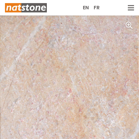
EN
FR