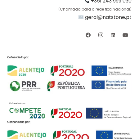
+351 243 999 030
(Chamada para a rede fixa nacional)
geral@natstone.pt