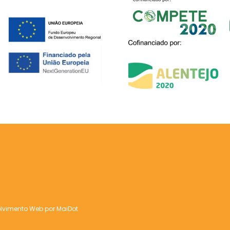
lvimento Web
por MaiDot