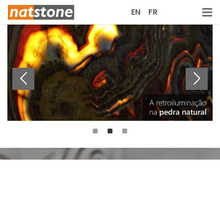
EN
FR
“A pedra é um produto natural, como tal,
não podemos garantir a sua cor e texturas.
Cabe ao Homem saber como a
transformar.”