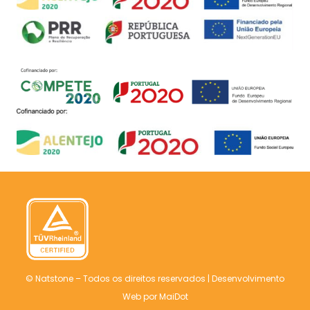
© Natstone – Todos os direitos reservados |
Desenvolvimento
Web
por MaiDot